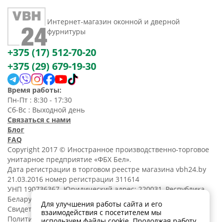
Интернет-магазин оконной и дверной
фурнитуры
+375 (17) 512-70-20
+375 (29) 679-19-30
Время работы:
Пн-Пт : 8:30 - 17:30
Сб-Вс : Выходной день
Связаться с нами
Блог
FAQ
Copyright 2017 © Иностранное производственно-торговое
унитарное предприятие «ФБХ Бел».
Дата регистрации в торговом реестре магазина vbh24.by
21.03.2016 номер регистрации 311614
УНП 190736367. Юридический адрес: 220031, Республика
Беларусь, г. Минск, ул. Танковая, 15-1, 5 этаж;
Для улучшения работы сайта и его
Свидетельство о регистрации N190736367 от 11.02.2014.
взаимодействия с посетителем мы
Политика обработки
используем файлы cookie. Продолжая работу