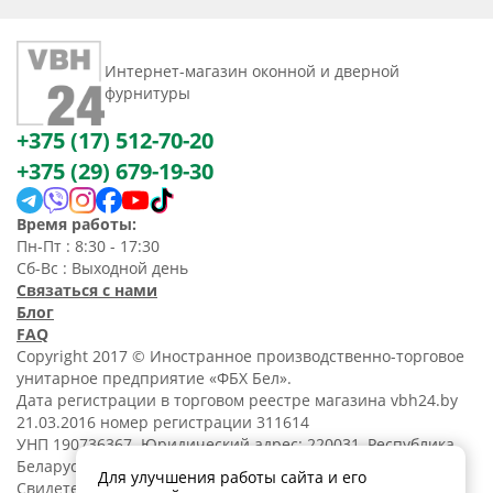
Интернет-магазин оконной и дверной
фурнитуры
+375 (17) 512-70-20
+375 (29) 679-19-30
Время работы:
Пн-Пт : 8:30 - 17:30
Сб-Вс : Выходной день
Связаться с нами
Блог
FAQ
Copyright 2017 © Иностранное производственно-торговое
унитарное предприятие «ФБХ Бел».
Дата регистрации в торговом реестре магазина vbh24.by
21.03.2016 номер регистрации 311614
УНП 190736367. Юридический адрес: 220031, Республика
Беларусь, г. Минск, ул. Танковая, 15-1, 5 этаж;
Для улучшения работы сайта и его
Свидетельство о регистрации N190736367 от 11.02.2014.