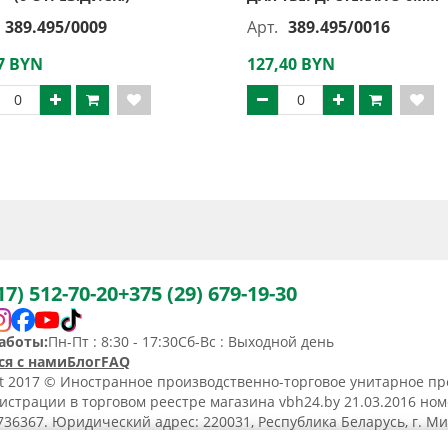
389.495/0009
Арт.
389.495/0016
7 BYN
127,40 BYN
17) 512-70-20
+375 (29) 679-19-30
аботы:
Пн-Пт : 8:30 - 17:30
Сб-Вс : Выходной день
ся с нами
Блог
FAQ
ht 2017 © Иностранное производственно-торговое унитарное пр
истрации в торговом реестре магазина vbh24.by 21.03.2016 но
36367. Юридический адрес: 220031, Республика Беларусь, г. Минс
ьство о регистрации N190736367 от 11.02.2014.