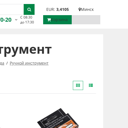
EUR:
3,4105
Минск
С 08:30
70-20
Корзина
до 17:30
трумент
да
Ручной инструмент