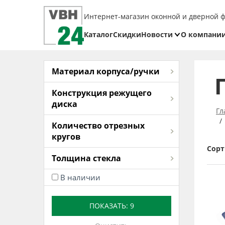
Интернет-магазин оконной и дверной 
Каталог
Скидки
Новости
О компани
Блог
Реквизит
Доставка
Материал корпуса/ручки
Оплата
Конструкция режущего
диска
Возврат
Гл
товара
Количество отрезных
кругов
Сорт
Толщина стекла
В наличии
ПОКАЗАТЬ:
9