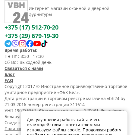
Интернет-магазин оконной и дверной
фурнитуры
+375 (17) 512-70-20
+375 (29) 679-19-30
Время работы:
Пн-Пт : 8:30 - 17:30
Сб-Вс : Выходной день
Связаться с нами
Блог
FAQ
Copyright 2017 © Иностранное производственно-торговое
унитарное предприятие «ФБХ Бел».
Дата регистрации в торговом реестре магазина vbh24.by
21.03.2016 номер регистрации 311614
УНП 190736367. Юридический адрес: 220031, Республика
Беларусь, г. Минск, ул. Танковая, 15-1, 5 этаж;
Для улучшения работы сайта и его
Свидетельство о регистрации N190736367 от 11.02.2014.
взаимодействия с посетителем мы
Политика обработки
используем файлы cookie. Продолжая работу
персональных данных
с сайтом, вы разрешаете использование