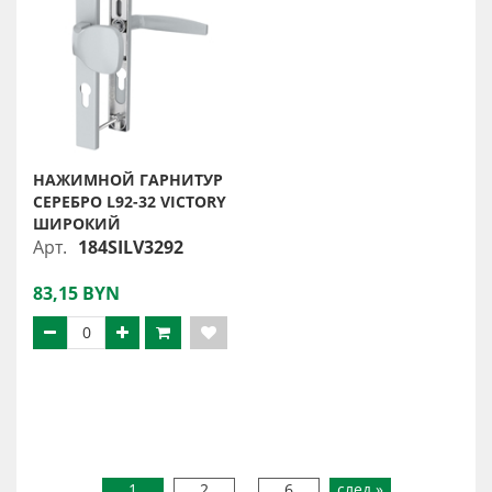
НАЖИМНОЙ ГАРНИТУР
СЕРЕБРО L92-32 VICTORY
ШИРОКИЙ
Арт.
184SILV3292
83,15 BYN
1
2
...
6
след »