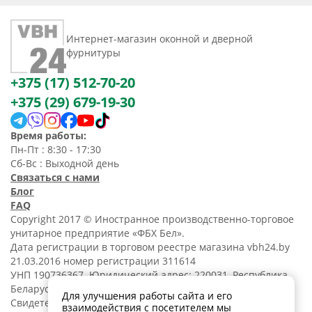
Интернет-магазин оконной и дверной
фурнитуры
+375 (17) 512-70-20
+375 (29) 679-19-30
Время работы:
Пн-Пт : 8:30 - 17:30
Сб-Вс : Выходной день
Связаться с нами
Блог
FAQ
Copyright 2017 © Иностранное производственно-торговое
унитарное предприятие «ФБХ Бел».
Дата регистрации в торговом реестре магазина vbh24.by
21.03.2016 номер регистрации 311614
УНП 190736367. Юридический адрес: 220031, Республика
Беларусь, г. Минск, ул. Танковая, 15-1, 5 этаж;
Для улучшения работы сайта и его
Свидетельство о регистрации N190736367 от 11.02.2014.
взаимодействия с посетителем мы