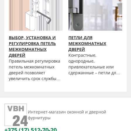
ВЫБОР, УСТАНОВКА И
ПЕТЛИ ДЛЯ
РЕГУЛИРОВКА ПЕТЕЛЬ
МЕЖКОМНАТНЫХ
МЕЖКОМНАТНЫХ
ДВЕРЕЙ
ДВЕРЕЙ
Контрастные,
Правильная регулировка
однородные,
петель межкомнатных
привлекательные или
дверей позволяет
сдержанные – петли для
увеличить срок службы
межкомнатных дверей от
дверных полотен,
интернет-магазина «ФБХ
избежать деформации,
Бел» подойдут к любому
возникающей как
стилю, независимо от
следствие
того на каком спектре
неравномерной нагрузки
дизайнов основан ваш
Интернет-магазин оконной и дверной
из-за перекосов и
выбор. Мы предлагаем
фурнитуры
напряжения при
купить петли, которые
открывании-закрывании.
доступны оптом по
+375 (17) 512-70-20