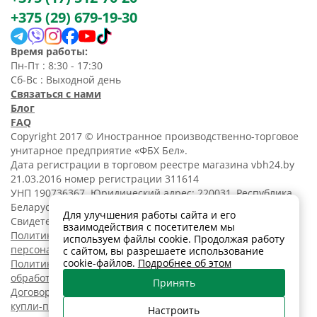
привлекательной цене.
+375 (29) 679-19-30
Они идеально подходят
для использования в
жилых и офисных
Время работы:
помещениях, а также для
Пн-Пт : 8:30 - 17:30
дверей из пластика и
Сб-Вс : Выходной день
дерева толщиной от 35
Связаться с нами
мм.
Блог
FAQ
Copyright 2017 © Иностранное производственно-торговое
унитарное предприятие «ФБХ Бел».
Дата регистрации в торговом реестре магазина vbh24.by
21.03.2016 номер регистрации 311614
УНП 190736367. Юридический адрес: 220031, Республика
Беларусь, г. Минск, ул. Танковая, 15-1, 5 этаж;
Для улучшения работы сайта и его
Свидетельство о регистрации N190736367 от 11.02.2014.
взаимодействия с посетителем мы
Политика обработки
используем файлы cookie. Продолжая работу
персональных данных
с сайтом, вы разрешаете использование
cookie-файлов.
Подробнее об этом
Политика в отношении
обработки cookies
Принять
Договор розничной
купли-продажи
Настроить