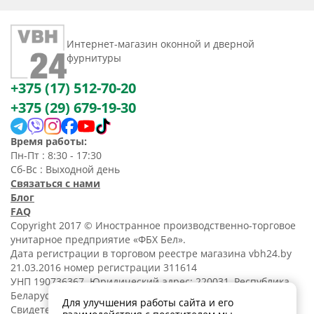
Интернет-магазин оконной и дверной
фурнитуры
+375 (17) 512-70-20
+375 (29) 679-19-30
Время работы:
Пн-Пт : 8:30 - 17:30
Сб-Вс : Выходной день
Связаться с нами
Блог
FAQ
Copyright 2017 © Иностранное производственно-торговое
унитарное предприятие «ФБХ Бел».
Дата регистрации в торговом реестре магазина vbh24.by
21.03.2016 номер регистрации 311614
УНП 190736367. Юридический адрес: 220031, Республика
Беларусь, г. Минск, ул. Танковая, 15-1, 5 этаж;
Для улучшения работы сайта и его
Свидетельство о регистрации N190736367 от 11.02.2014.