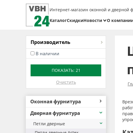
Интернет-магазин оконной и дверной 
Каталог
Скидки
Новости
О компани
Блог
Реквизит
Доставка
Производитель
Оплата
В наличии
Возврат
ПОКАЗАТЬ:
21
товара
Очистить
Гл
Оконная фурнитура
Врез
рабо
Дверная фурнитура
прав
упро
Петли дверные
Ка
Петли дверные Astex