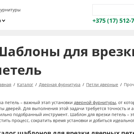
фурнитуры
+375 (17) 512-
и
ы
Шаблоны для врезк
петель
авная
Каталог
Дверная фурнитура
Петли дверные
Проч
ка петель – важный этап установки
дверной фурнитуры
, от кот
ты дверей. Для выполнения этой задачи требуется точность и а
ильно подобранный инструмент. Шаблон для врезки петель – э
стить процесс, сократить время установки и добиться идеальног
талог шаблонов для врезки дверных пет