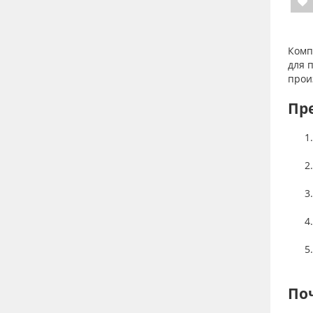
Ком
для 
прои
Пр
По