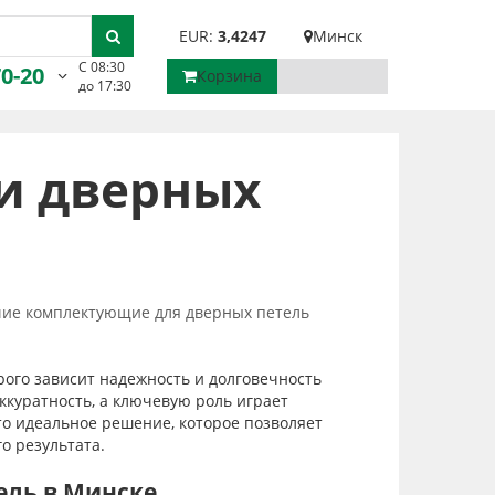
EUR:
3,4247
Минск
С 08:30
70-20
Корзина
до 17:30
и дверных
ие комплектующие для дверных петель
орого зависит надежность и долговечность
ккуратность, а ключевую роль играет
то идеальное решение, которое позволяет
о результата.
ель в Минске