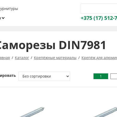
фурнитуры
+375 (17) 512-
и
ы
Саморезы DIN7981
авная
Каталог
Крепёжные материалы
Крепёж для алюми
ировать
1