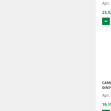
Арт.
23,0
САМО
DIN7
Арт.
19,1