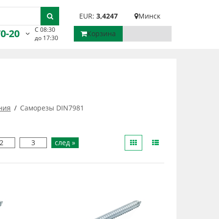
EUR:
3,4247
Минск
С 08:30
70-20
Корзина
до 17:30
ния
Саморезы DIN7981
2
3
след »