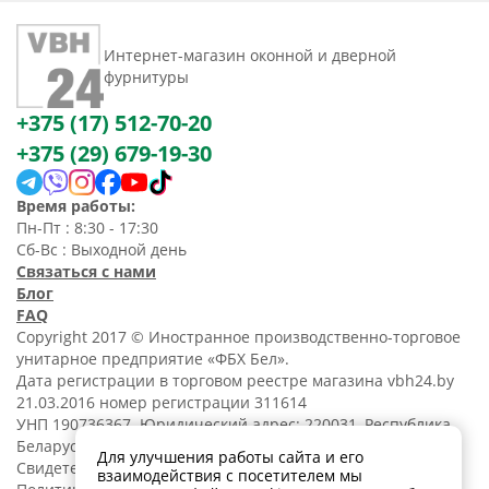
Интернет-магазин оконной и дверной
фурнитуры
+375 (17) 512-70-20
+375 (29) 679-19-30
Время работы:
Пн-Пт : 8:30 - 17:30
Сб-Вс : Выходной день
Связаться с нами
Блог
FAQ
Copyright 2017 © Иностранное производственно-торговое
унитарное предприятие «ФБХ Бел».
Дата регистрации в торговом реестре магазина vbh24.by
21.03.2016 номер регистрации 311614
УНП 190736367. Юридический адрес: 220031, Республика
Беларусь, г. Минск, ул. Танковая, 15-1, 5 этаж;
Для улучшения работы сайта и его
Свидетельство о регистрации N190736367 от 11.02.2014.
взаимодействия с посетителем мы