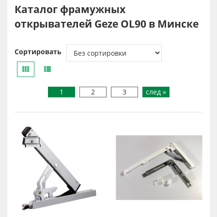
Каталог фрамужных
открывателей Geze OL90 в Минске
Сортировать
1
2
3
след »