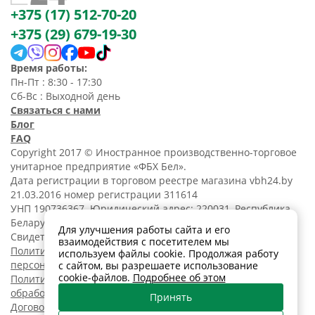
+375 (17) 512-70-20
+375 (29) 679-19-30
Время работы:
Пн-Пт : 8:30 - 17:30
Сб-Вс : Выходной день
Связаться с нами
Блог
FAQ
Copyright 2017 © Иностранное производственно-торговое
унитарное предприятие «ФБХ Бел».
Дата регистрации в торговом реестре магазина vbh24.by
21.03.2016 номер регистрации 311614
УНП 190736367. Юридический адрес: 220031, Республика
Беларусь, г. Минск, ул. Танковая, 15-1, 5 этаж;
Для улучшения работы сайта и его
Свидетельство о регистрации N190736367 от 11.02.2014.
взаимодействия с посетителем мы
Политика обработки
используем файлы cookie. Продолжая работу
персональных данных
с сайтом, вы разрешаете использование
cookie-файлов.
Подробнее об этом
Политика в отношении
обработки cookies
Принять
Договор розничной