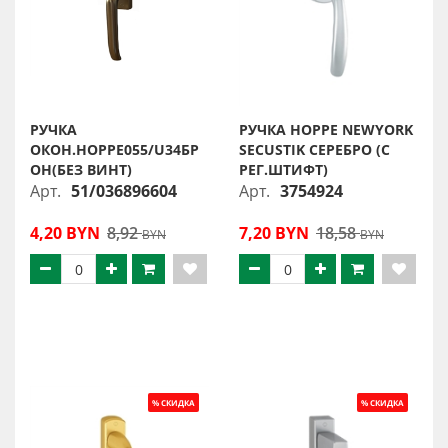
РУЧКА
РУЧКА HOPPE NEWYORK
ОКОН.HOPPE055/U34БР
SECUSTIK СЕРЕБРО (С
ОН(БЕЗ ВИНТ)
РЕГ.ШТИФТ)
Арт.
51/036896604
Арт.
3754924
4,20 BYN
8,92
7,20 BYN
18,58
BYN
BYN