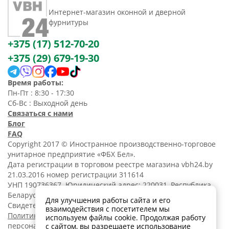
Интернет-магазин оконной и дверной
фурнитуры
+375 (17) 512-70-20
+375 (29) 679-19-30
Время работы:
Пн-Пт : 8:30 - 17:30
Сб-Вс : Выходной день
Связаться с нами
Блог
FAQ
Copyright 2017 © Иностранное производственно-торговое
унитарное предприятие «ФБХ Бел».
Дата регистрации в торговом реестре магазина vbh24.by
21.03.2016 номер регистрации 311614
УНП 190736367. Юридический адрес: 220031, Республика
Беларусь, г. Минск, ул. Танковая, 15-1, 5 этаж;
Для улучшения работы сайта и его
Свидетельство о регистрации N190736367 от 11.02.2014.
взаимодействия с посетителем мы
Политика обработки
используем файлы cookie. Продолжая работу
персональных данных
с сайтом, вы разрешаете использование