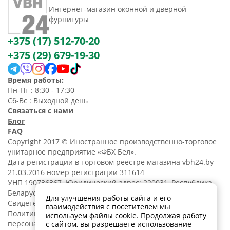
Интернет-магазин оконной и дверной
фурнитуры
+375 (17) 512-70-20
+375 (29) 679-19-30
Время работы:
Пн-Пт : 8:30 - 17:30
Сб-Вс : Выходной день
Связаться с нами
Блог
FAQ
Copyright 2017 © Иностранное производственно-торговое
унитарное предприятие «ФБХ Бел».
Дата регистрации в торговом реестре магазина vbh24.by
21.03.2016 номер регистрации 311614
УНП 190736367. Юридический адрес: 220031, Республика
Беларусь, г. Минск, ул. Танковая, 15-1, 5 этаж;
Для улучшения работы сайта и его
Свидетельство о регистрации N190736367 от 11.02.2014.
взаимодействия с посетителем мы
Политика обработки
используем файлы cookie. Продолжая работу
персональных данных
с сайтом, вы разрешаете использование