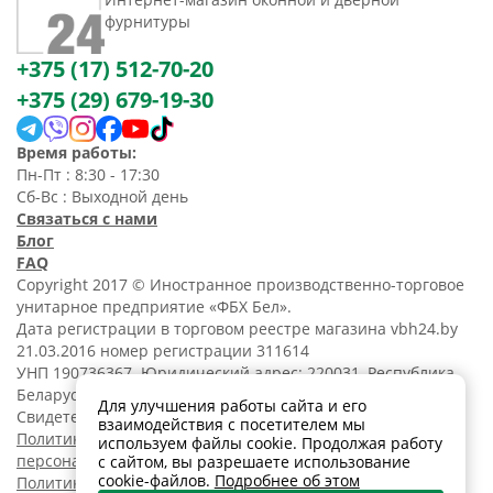
фурнитуры
+375 (17) 512-70-20
+375 (29) 679-19-30
Время работы:
Пн-Пт : 8:30 - 17:30
Сб-Вс : Выходной день
Связаться с нами
Блог
FAQ
Copyright 2017 © Иностранное производственно-торговое
унитарное предприятие «ФБХ Бел».
Дата регистрации в торговом реестре магазина vbh24.by
21.03.2016 номер регистрации 311614
УНП 190736367. Юридический адрес: 220031, Республика
Беларусь, г. Минск, ул. Танковая, 15-1, 5 этаж;
Для улучшения работы сайта и его
Свидетельство о регистрации N190736367 от 11.02.2014.
взаимодействия с посетителем мы
Политика обработки
используем файлы cookie. Продолжая работу
персональных данных
с сайтом, вы разрешаете использование
cookie-файлов.
Подробнее об этом
Политика в отношении