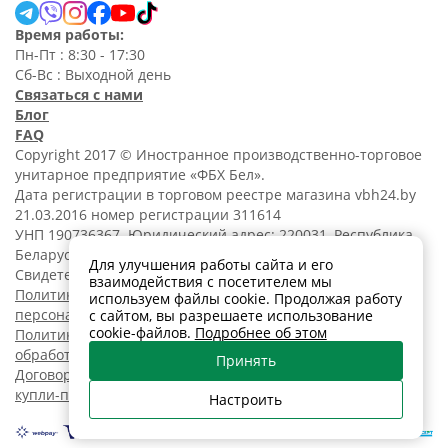
Время работы:
Пн-Пт : 8:30 - 17:30
Сб-Вс : Выходной день
Связаться с нами
Блог
FAQ
Copyright 2017 © Иностранное производственно-торговое
унитарное предприятие «ФБХ Бел».
Дата регистрации в торговом реестре магазина vbh24.by
21.03.2016 номер регистрации 311614
УНП 190736367. Юридический адрес: 220031, Республика
Беларусь, г. Минск, ул. Танковая, 15-1, 5 этаж;
Для улучшения работы сайта и его
Свидетельство о регистрации N190736367 от 11.02.2014.
взаимодействия с посетителем мы
Политика обработки
используем файлы cookie. Продолжая работу
персональных данных
с сайтом, вы разрешаете использование
cookie-файлов.
Подробнее об этом
Политика в отношении
обработки cookies
Принять
Договор розничной
купли-продажи
Настроить