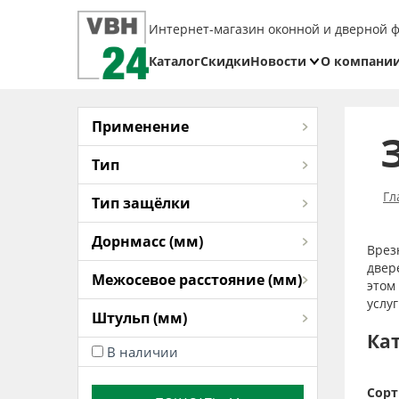
Интернет-магазин оконной и дверной 
Каталог
Скидки
Новости
О компани
Блог
Реквизит
Доставка
Применение
Оплата
Тип
Возврат
Гл
Тип защёлки
товара
Дорнмасс (мм)
Врез
двер
Межосевое расстояние (мм)
этом
услу
Штульп (мм)
Ка
В наличии
Сорт