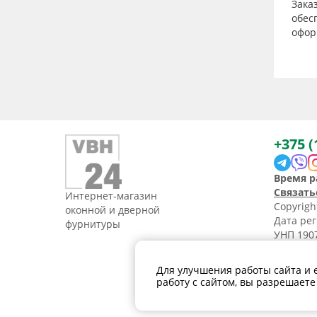
Зака
обес
офор
+375 (
Время р
Связать
Интернет-магазин
Copyrig
оконной и дверной
Дата рег
фурнитуры
УНП 1907
Свидетел
Политик
Для улучшения работы сайта и 
персона
работу с сайтом, вы разрешаете