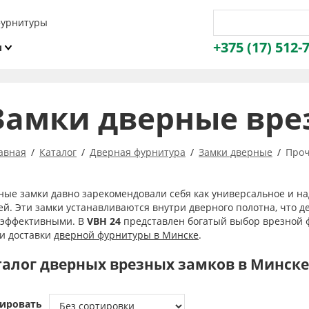
фурнитуры
+375 (17) 512-
и
ы
Замки дверные вре
авная
Каталог
Дверная фурнитура
Замки дверные
Проч
ные замки давно зарекомендовали себя как универсальное и 
ей. Эти замки устанавливаются внутри дверного полотна, что д
 эффективными. В
VBH 24
представлен богатый выбор врезной 
ги доставки
дверной фурнитуры в Минске
.
талог дверных врезных замков в Минске
ировать