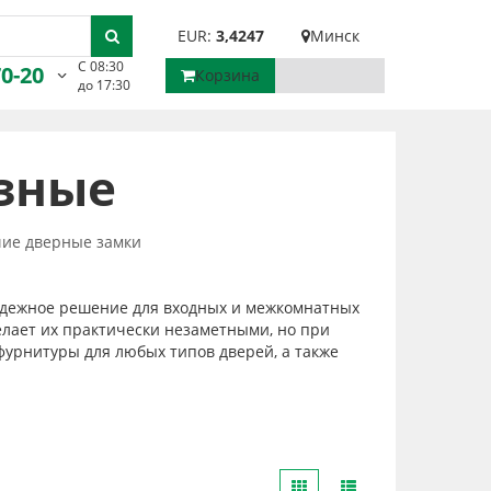
EUR:
3,4247
Минск
С 08:30
70-20
Корзина
до 17:30
зные
ие дверные замки
надежное решение для входных и межкомнатных
елает их практически незаметными, но при
фурнитуры для любых типов дверей, а также