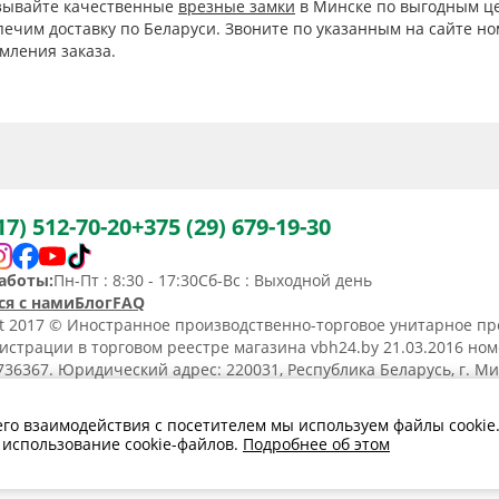
зывайте качественные
врезные замки
в Минске по выгодным це
печим доставку по Беларуси. Звоните по указанным на сайте н
мления заказа.
17) 512-70-20
+375 (29) 679-19-30
аботы:
Пн-Пт : 8:30 - 17:30
Сб-Вс : Выходной день
ся с нами
Блог
FAQ
ht 2017 © Иностранное производственно-торговое унитарное пр
истрации в торговом реестре магазина vbh24.by 21.03.2016 но
36367. Юридический адрес: 220031, Республика Беларусь, г. Минс
ьство о регистрации N190736367 от 11.02.2014.
а обработки
Политика в отношении
Договор розничной
его взаимодействия с посетителем мы используем файлы cookie
льных данных
обработки cookies
купли-продажи
 использование cookie-файлов.
Подробнее об этом