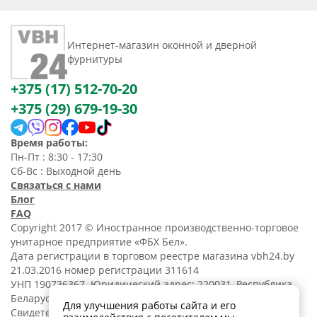
Интернет-магазин оконной и дверной
фурнитуры
+375 (17) 512-70-20
+375 (29) 679-19-30
Время работы:
Пн-Пт : 8:30 - 17:30
Сб-Вс : Выходной день
Связаться с нами
Блог
FAQ
Copyright 2017 © Иностранное производственно-торговое
унитарное предприятие «ФБХ Бел».
Дата регистрации в торговом реестре магазина vbh24.by
21.03.2016 номер регистрации 311614
УНП 190736367. Юридический адрес: 220031, Республика
Беларусь, г. Минск, ул. Танковая, 15-1, 5 этаж;
Для улучшения работы сайта и его
Свидетельство о регистрации N190736367 от 11.02.2014.