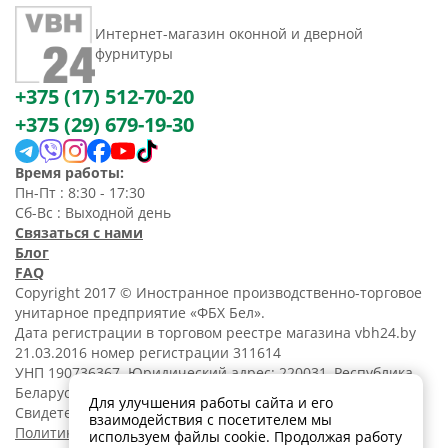
Интернет-магазин оконной и дверной
фурнитуры
+375 (17) 512-70-20
+375 (29) 679-19-30
Время работы:
Пн-Пт : 8:30 - 17:30
Сб-Вс : Выходной день
Связаться с нами
Блог
FAQ
Copyright 2017 © Иностранное производственно-торговое
унитарное предприятие «ФБХ Бел».
Дата регистрации в торговом реестре магазина vbh24.by
21.03.2016 номер регистрации 311614
УНП 190736367. Юридический адрес: 220031, Республика
Беларусь, г. Минск, ул. Танковая, 15-1, 5 этаж;
Для улучшения работы сайта и его
Свидетельство о регистрации N190736367 от 11.02.2014.
взаимодействия с посетителем мы
Политика обработки
используем файлы cookie. Продолжая работу