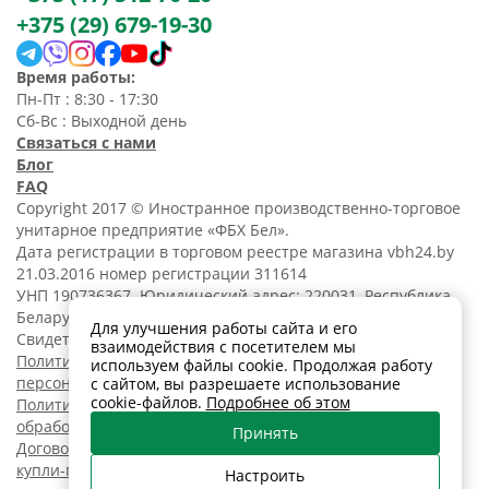
+375 (29) 679-19-30
Время работы:
Пн-Пт : 8:30 - 17:30
Сб-Вс : Выходной день
Связаться с нами
Блог
FAQ
Copyright 2017 © Иностранное производственно-торговое
унитарное предприятие «ФБХ Бел».
Дата регистрации в торговом реестре магазина vbh24.by
21.03.2016 номер регистрации 311614
УНП 190736367. Юридический адрес: 220031, Республика
Беларусь, г. Минск, ул. Танковая, 15-1, 5 этаж;
Для улучшения работы сайта и его
Свидетельство о регистрации N190736367 от 11.02.2014.
взаимодействия с посетителем мы
Политика обработки
используем файлы cookie. Продолжая работу
персональных данных
с сайтом, вы разрешаете использование
cookie-файлов.
Подробнее об этом
Политика в отношении
обработки cookies
Принять
Договор розничной
купли-продажи
Настроить