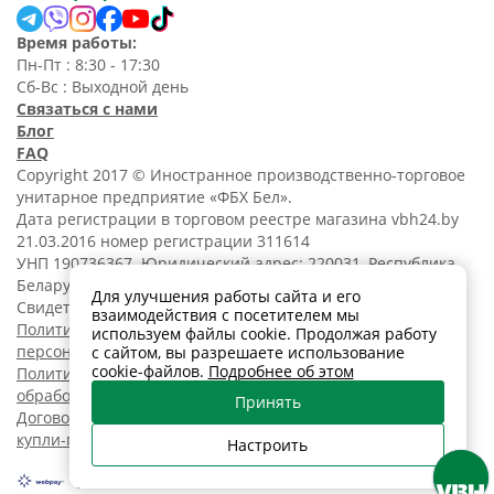
Время работы:
Пн-Пт : 8:30 - 17:30
Сб-Вс : Выходной день
Связаться с нами
Блог
FAQ
Copyright 2017 © Иностранное производственно-торговое
унитарное предприятие «ФБХ Бел».
Дата регистрации в торговом реестре магазина vbh24.by
21.03.2016 номер регистрации 311614
УНП 190736367. Юридический адрес: 220031, Республика
Беларусь, г. Минск, ул. Танковая, 15-1, 5 этаж;
Для улучшения работы сайта и его
Свидетельство о регистрации N190736367 от 11.02.2014.
взаимодействия с посетителем мы
Политика обработки
используем файлы cookie. Продолжая работу
персональных данных
с сайтом, вы разрешаете использование
cookie-файлов.
Подробнее об этом
Политика в отношении
обработки cookies
Принять
Договор розничной
купли-продажи
Настроить