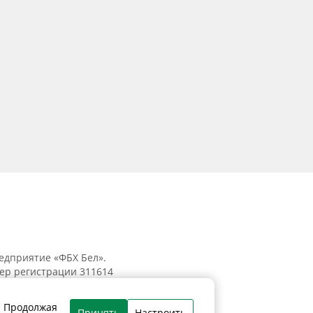
едприятие «ФБХ Бел».
мер регистрации 311614
к, ул. Танковая, 15-1, 5 этаж;
. Продолжая
Принять
Настроить