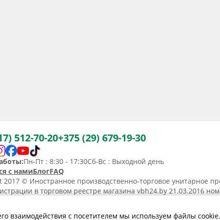
17) 512-70-20
+375 (29) 679-19-30
аботы:
Пн-Пт : 8:30 - 17:30
Сб-Вс : Выходной день
ся с нами
Блог
FAQ
ht 2017 © Иностранное производственно-торговое унитарное пр
истрации в торговом реестре магазина vbh24.by 21.03.2016 но
36367. Юридический адрес: 220031, Республика Беларусь, г. Минс
ьство о регистрации N190736367 от 11.02.2014.
его взаимодействия с посетителем мы используем файлы cookie