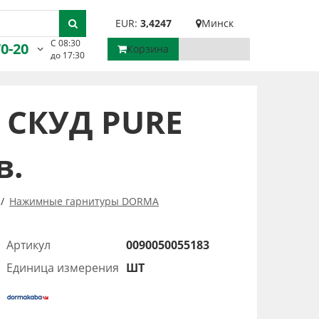
EUR:
3,4247
Минск
С 08:30
70-20
Корзина
до 17:30
 СКУД PURE
в.
Нажимные гарнитуры DORMA
Артикул
0090050055183
Единица измерения
ШТ