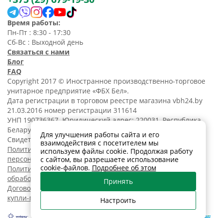
Время работы:
Пн-Пт : 8:30 - 17:30
Сб-Вс : Выходной день
Связаться с нами
Блог
FAQ
Copyright 2017 © Иностранное производственно-торговое
унитарное предприятие «ФБХ Бел».
Дата регистрации в торговом реестре магазина vbh24.by
21.03.2016 номер регистрации 311614
УНП 190736367. Юридический адрес: 220031, Республика
Беларусь, г. Минск, ул. Танковая, 15-1, 5 этаж;
Для улучшения работы сайта и его
Свидетельство о регистрации N190736367 от 11.02.2014.
взаимодействия с посетителем мы
Политика обработки
используем файлы cookie. Продолжая работу
персональных данных
с сайтом, вы разрешаете использование
cookie-файлов.
Подробнее об этом
Политика в отношении
обработки cookies
Принять
Договор розничной
купли-продажи
Настроить