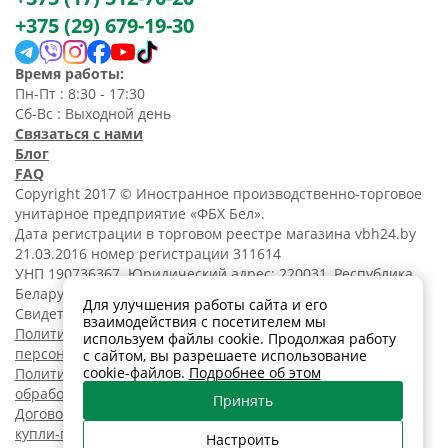
+375 (29) 679-19-30
Время работы:
Пн-Пт : 8:30 - 17:30
Сб-Вс : Выходной день
Связаться с нами
Блог
FAQ
Copyright 2017 © Иностранное производственно-торговое
унитарное предприятие «ФБХ Бел».
Дата регистрации в торговом реестре магазина vbh24.by
21.03.2016 номер регистрации 311614
УНП 190736367. Юридический адрес: 220031, Республика
Беларусь, г. Минск, ул. Танковая, 15-1, 5 этаж;
Для улучшения работы сайта и его
Свидетельство о регистрации N190736367 от 11.02.2014.
взаимодействия с посетителем мы
Политика обработки
используем файлы cookie. Продолжая работу
персональных данных
с сайтом, вы разрешаете использование
cookie-файлов.
Подробнее об этом
Политика в отношении
обработки cookies
Принять
Договор розничной
купли-продажи
Настроить