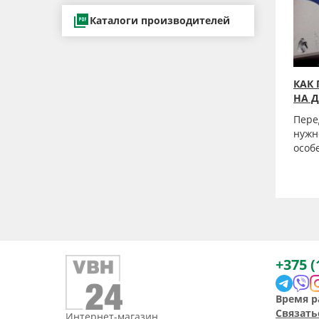
Каталоги производителей
КАК
НА Д
Пере
нужн
особ
+375 (
Время р
Связать
Интернет-магазин