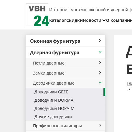
Интернет-магазин оконной и дверной 
Каталог
Скидки
Новости
О компани
Блог
Реквизит
Оконная фурнитура
Доставка
Дверная фурнитура
Оплата
Петли дверные
Возврат
товара
Замки дверные
Доводчики дверные
Гл
Доводчики GEZE
Доводчики DORMA
Доводчики НОРА-М
Другие доводчики
Профильные цилиндры