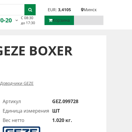
EUR:
3,4105
Минск
С 08:30
70-20
Корзина
до 17:30
GEZE BOXER
Доводчики GEZE
Артикул
GEZ.099728
Единица измерения
ШТ
Вес нетто
1.020 кг.