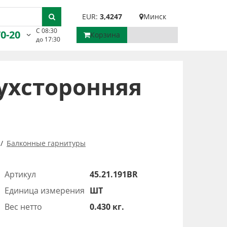
EUR:
3,4247
Минск
С 08:30
70-20
Корзина
до 17:30
ухсторонняя
Балконные гарнитуры
Артикул
45.21.191BR
Единица измерения
ШТ
Вес нетто
0.430 кг.