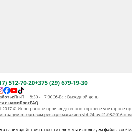
17) 512-70-20
+375 (29) 679-19-30
аботы:
Пн-Пт : 8:30 - 17:30
Сб-Вс : Выходной день
ся с нами
Блог
FAQ
ht 2017 © Иностранное производственно-торговое унитарное пр
истрации в торговом реестре магазина vbh24.by 21.03.2016 но
36367. Юридический адрес: 220031, Республика Беларусь, г. Минс
ьство о регистрации N190736367 от 11.02.2014.
его взаимодействия с посетителем мы используем файлы cookie