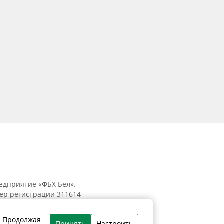
едприятие «ФБХ Бел».
мер регистрации 311614
к, ул. Танковая, 15-1, 5 этаж;
. Продолжая
Принять
Настроить