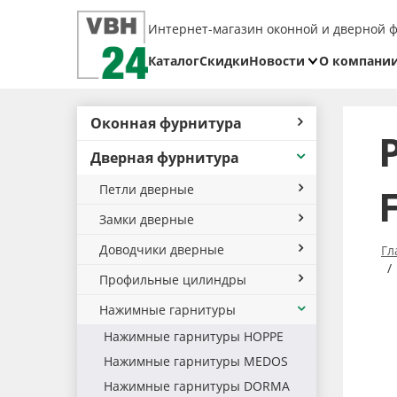
Интернет-магазин оконной и дверной 
Каталог
Скидки
Новости
О компани
Блог
Реквизит
Оконная фурнитура
Доставка
Дверная фурнитура
Оплата
Петли дверные
Возврат
товара
Замки дверные
Доводчики дверные
Гл
Профильные цилиндры
Нажимные гарнитуры
Нажимные гарнитуры HOPPE
Нажимные гарнитуры MEDOS
Нажимные гарнитуры DORMA