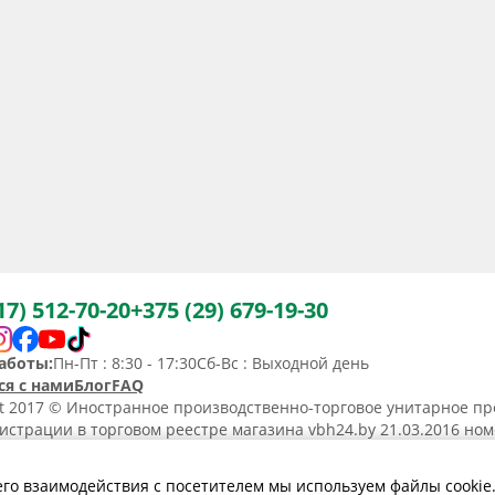
17) 512-70-20
+375 (29) 679-19-30
аботы:
Пн-Пт : 8:30 - 17:30
Сб-Вс : Выходной день
ся с нами
Блог
FAQ
ht 2017 © Иностранное производственно-торговое унитарное пр
истрации в торговом реестре магазина vbh24.by 21.03.2016 но
36367. Юридический адрес: 220031, Республика Беларусь, г. Минс
ьство о регистрации N190736367 от 11.02.2014.
его взаимодействия с посетителем мы используем файлы cookie