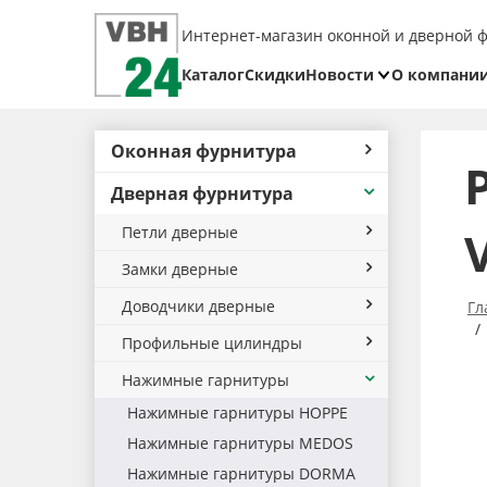
Интернет-магазин оконной и дверной 
Каталог
Скидки
Новости
О компани
Блог
Реквизит
Оконная фурнитура
Доставка
Дверная фурнитура
Оплата
Петли дверные
Возврат
товара
Замки дверные
Доводчики дверные
Гл
Профильные цилиндры
Нажимные гарнитуры
Нажимные гарнитуры HOPPE
Нажимные гарнитуры MEDOS
Нажимные гарнитуры DORMA