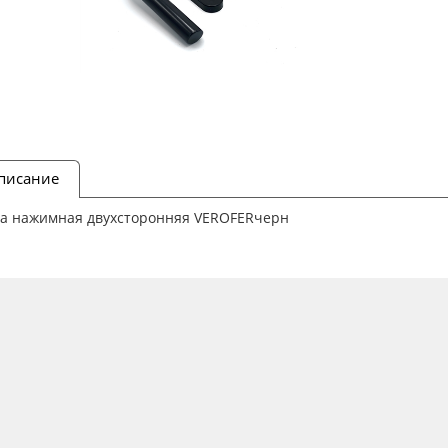
писание
ка нажимная двухсторонняя VEROFERчерн