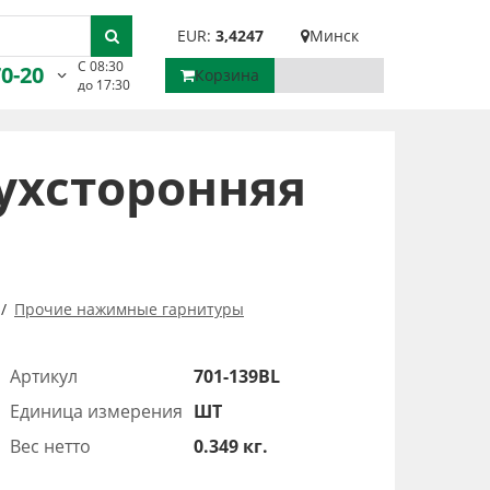
EUR:
3,4247
Минск
С 08:30
70-20
Корзина
до 17:30
ухсторонняя
Прочие нажимные гарнитуры
Артикул
701-139BL
Единица измерения
ШТ
Вес нетто
0.349 кг.