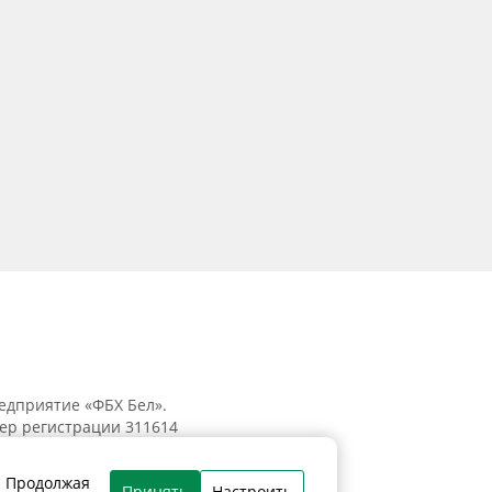
едприятие «ФБХ Бел».
мер регистрации 311614
к, ул. Танковая, 15-1, 5 этаж;
. Продолжая
Принять
Настроить