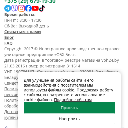
+375 (29) 679-19-30
Время работы:
Пн-Пт : 8:30 - 17:30
Сб-Вс : Выходной день
Связаться с нами
Блог
FAQ
Copyright 2017 © Иностранное производственно-торговое
унитарное предприятие «ФБХ Бел».
Дата регистрации в торговом реестре магазина vbh24.by
21.03.2016 номер регистрации 311614
УНП 190736367. Юридический адрес: 220031, Республика
Беларусь, г. Минск, ул. Танковая, 15-1, 5 этаж;
Для улучшения работы сайта и его
Свидетельство о регистрации N190736367 от 11.02.2014.
взаимодействия с посетителем мы
Политика обработки
используем файлы cookie. Продолжая работу
персональных данных
с сайтом, вы разрешаете использование
cookie-файлов.
Подробнее об этом
Политика в отношении
обработки cookies
Принять
Договор розничной
купли-продажи
Настроить