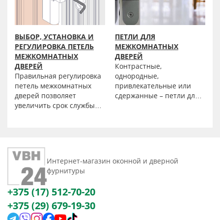
ВЫБОР, УСТАНОВКА И
ПЕТЛИ ДЛЯ
РЕГУЛИРОВКА ПЕТЕЛЬ
МЕЖКОМНАТНЫХ
МЕЖКОМНАТНЫХ
ДВЕРЕЙ
ДВЕРЕЙ
Контрастные,
Правильная регулировка
однородные,
петель межкомнатных
привлекательные или
дверей позволяет
сдержанные – петли для
увеличить срок службы
межкомнатных дверей от
дверных полотен,
интернет-магазина «ФБХ
избежать деформации,
Бел» подойдут к любому
возникающей как
стилю, независимо от
следствие
того на каком спектре
неравномерной нагрузки
дизайнов основан ваш
Интернет-магазин оконной и дверной
из-за перекосов и
выбор. Мы предлагаем
фурнитуры
напряжения при
купить петли, которые
открывании-закрывании.
доступны оптом по
+375 (17) 512-70-20
привлекательной цене.
+375 (29) 679-19-30
Они идеально подходят
для использования в