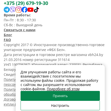
+375 (29) 679-19-30
Время работы:
Пн-Пт : 8:30 - 17:30
Сб-Вс : Выходной день
Связаться с нами
Блог
FAQ
Copyright 2017 © Иностранное производственно-торговое
унитарное предприятие «ФБХ Бел».
Дата регистрации в торговом реестре магазина vbh24.by
21.03.2016 номер регистрации 311614
УНП 190736367. Юридический адрес: 220031, Республика
Беларусь, г. Минск, ул. Танковая, 15-1, 5 этаж;
Для улучшения работы сайта и его
Свидетельство о регистрации N190736367 от 11.02.2014.
взаимодействия с посетителем мы
Политика обработки
используем файлы cookie. Продолжая работу
персональных данных
с сайтом, вы разрешаете использование
cookie-файлов.
Подробнее об этом
Политика в отношении
обработки cookies
Принять
Договор розничной
купли-продажи
Настроить