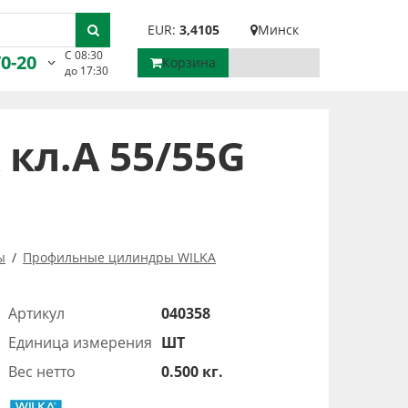
EUR:
3,4105
Минск
С 08:30
70-20
Корзина
до 17:30
кл.А 55/55G
ы
Профильные цилиндры WILKA
Артикул
040358
Единица измерения
ШТ
Вес нетто
0.500 кг.