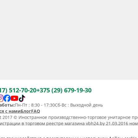
17) 512-70-20
+375 (29) 679-19-30
аботы:
Пн-Пт : 8:30 - 17:30
Сб-Вс : Выходной день
ся с нами
Блог
FAQ
ht 2017 © Иностранное производственно-торговое унитарное пр
истрации в торговом реестре магазина vbh24.by 21.03.2016 но
36367. Юридический адрес: 220031, Республика Беларусь, г. Минс
ьство о регистрации N190736367 от 11.02.2014.