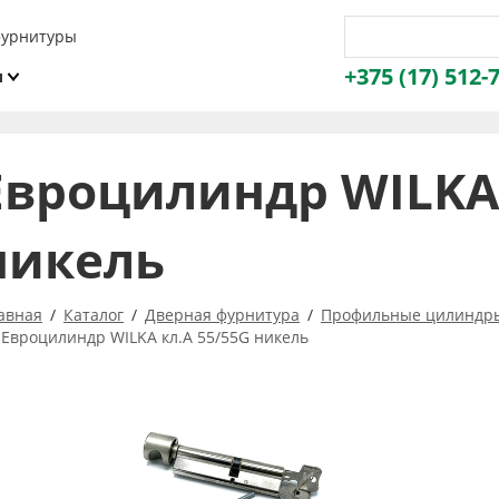
фурнитуры
+375 (17) 512-
и
ы
Евроцилиндр WILKA 
никель
авная
Каталог
Дверная фурнитура
Профильные цилиндр
Евроцилиндр WILKA кл.А 55/55G никель