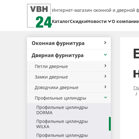
Интернет-магазин оконной и дверной 
Каталог
Скидки
Новости
О компани
Блог
Реквизит
Оконная фурнитура
Доставка
Дверная фурнитура
Оплата
Петли дверные
Возврат
товара
Замки дверные
Доводчики дверные
Гл
Профильные цилиндры
Профильные цилиндры
DORMA
Профильные цилиндры
WILKA
Профильные цилиндры