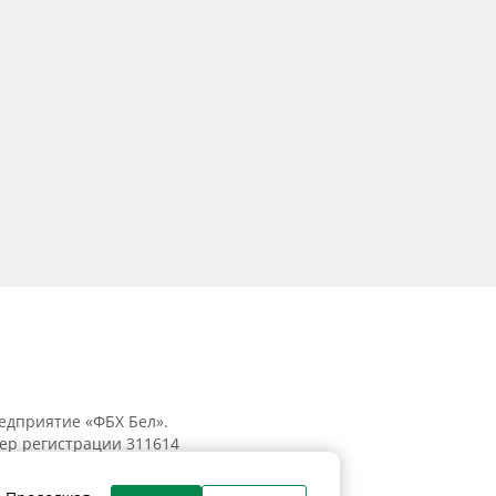
едприятие «ФБХ Бел».
мер регистрации 311614
к, ул. Танковая, 15-1, 5 этаж;