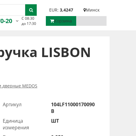
EUR:
3,4247
Минск
С 08:30
70-20
Корзина
до 17:30
ручка LISBON
и дверные MEDOS
Артикул
104LF11000170090
B
Единица
ШТ
измерения