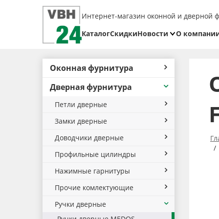
Интернет-магазин оконной и дверной 
Каталог
Скидки
Новости
О компани
Блог
Реквизит
Оконная фурнитура
Доставка
Дверная фурнитура
Оплата
Петли дверные
Возврат
товара
Замки дверные
Доводчики дверные
Гл
Профильные цилиндры
Нажимные гарнитуры
Прочие комлектующие
Ручки дверные
Ручки дверные MEDOS