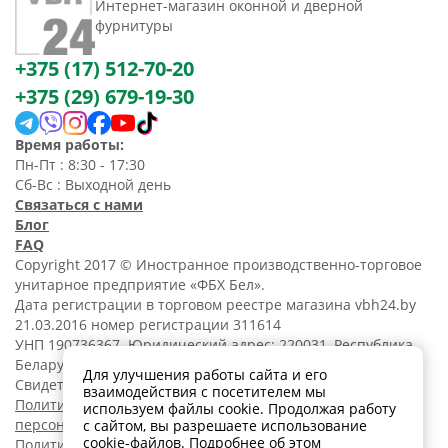
Интернет-магазин оконной и дверной
фурнитуры
+375 (17) 512-70-20
+375 (29) 679-19-30
Время работы:
Пн-Пт : 8:30 - 17:30
Сб-Вс : Выходной день
Связаться с нами
Блог
FAQ
Copyright 2017 © Иностранное производственно-торговое
унитарное предприятие «ФБХ Бел».
Дата регистрации в торговом реестре магазина vbh24.by
21.03.2016 номер регистрации 311614
УНП 190736367. Юридический адрес: 220031, Республика
Беларусь, г. Минск, ул. Танковая, 15-1, 5 этаж;
Для улучшения работы сайта и его
Свидетельство о регистрации N190736367 от 11.02.2014.
взаимодействия с посетителем мы
Политика обработки
используем файлы cookie. Продолжая работу
персональных данных
с сайтом, вы разрешаете использование
cookie-файлов.
Подробнее об этом
Политика в отношении