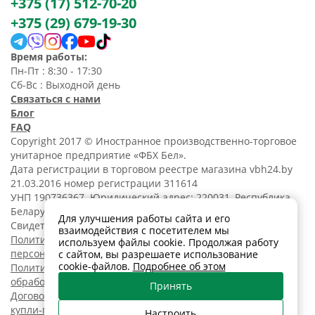
+375 (17) 512-70-20
+375 (29) 679-19-30
Время работы:
Пн-Пт : 8:30 - 17:30
Сб-Вс : Выходной день
Связаться с нами
Блог
FAQ
Copyright 2017 © Иностранное производственно-торговое
унитарное предприятие «ФБХ Бел».
Дата регистрации в торговом реестре магазина vbh24.by
21.03.2016 номер регистрации 311614
УНП 190736367. Юридический адрес: 220031, Республика
Беларусь, г. Минск, ул. Танковая, 15-1, 5 этаж;
Для улучшения работы сайта и его
Свидетельство о регистрации N190736367 от 11.02.2014.
взаимодействия с посетителем мы
Политика обработки
используем файлы cookie. Продолжая работу
персональных данных
с сайтом, вы разрешаете использование
cookie-файлов.
Подробнее об этом
Политика в отношении
обработки cookies
Принять
Договор розничной
купли-продажи
Настроить