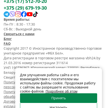
+375 (17) 512-70-20
+375 (29) 679-19-30
Время работы:
Пн-Пт : 8:30 - 17:30
Сб-Вс : Выходной день
Связаться с нами
Блог
FAQ
Copyright 2017 © Иностранное производственно-торговое
унитарное предприятие «ФБХ Бел».
Дата регистрации в торговом реестре магазина vbh24.by
21.03.2016 номер регистрации 311614
УНП 190736367. Юридический адрес: 220031, Республика
Беларусь, г. Минск, ул. Танковая, 15-1, 5 этаж;
Для улучшения работы сайта и его
Свидетельство о регистрации N190736367 от 11.02.2014.
взаимодействия с посетителем мы
Политика обработки
используем файлы cookie. Продолжая работу
персональных данных
с сайтом, вы разрешаете использование
cookie-файлов.
Подробнее об этом
Политика в отношении
обработки cookies
Принять
Договор розничной
купли-продажи
Настроить