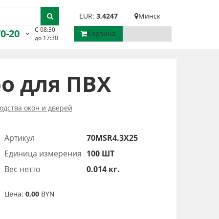
EUR:
3,4247
Минск
С 08:30
70-20
Корзина
до 17:30
ро для ПВХ
одства окон и дверей
Артикул
70MSR4.3X25
Единица измерения
100 ШТ
Вес нетто
0.014 кг.
Цена:
0,00
BYN