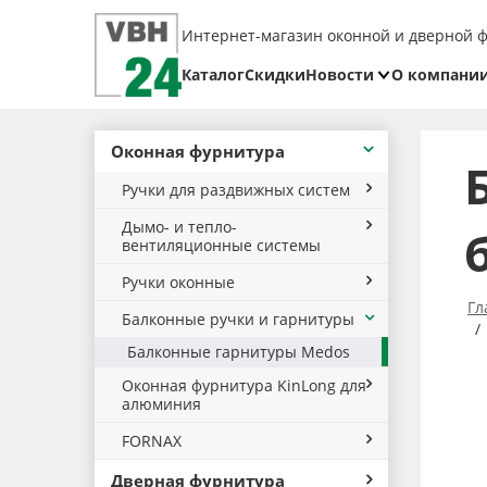
Интернет-магазин оконной и дверной 
Каталог
Скидки
Новости
О компани
Блог
Реквизит
Оконная фурнитура
Доставка
Ручки для раздвижных систем
Оплата
Дымо- и тепло-
Возврат
вентиляционные системы
товара
Ручки оконные
Гл
Балконные ручки и гарнитуры
Балконные гарнитуры Medos
Оконная фурнитура KinLong для
алюминия
FORNAX
Дверная фурнитура