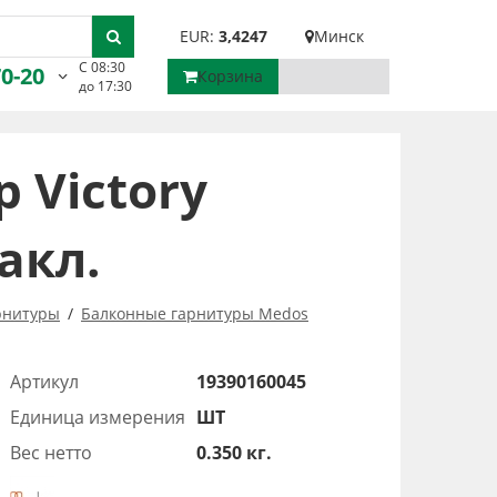
EUR:
3,4247
Минск
С 08:30
70-20
Корзина
до 17:30
 Victory
акл.
рнитуры
Балконные гарнитуры Medos
Артикул
19390160045
Единица измерения
ШТ
Вес нетто
0.350 кг.