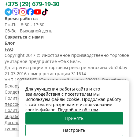
+375 (29) 679-19-30
Время работы:
Пн-Пт : 8:30 - 17:30
Сб-Вс : Выходной день
Связаться с нами
Блог
FAQ
Copyright 2017 © Иностранное производственно-торговое
унитарное предприятие «ФБХ Бел».
Дата регистрации в торговом реестре магазина vbh24.by
21.03.2016 номер регистрации 311614
УНП 190736367. Юридический адрес: 220031, Республика
Беларусь, г. Минск, ул. Танковая, 15-1, 5 этаж;
Для улучшения работы сайта и его
Свидетельство о регистрации N190736367 от 11.02.2014.
взаимодействия с посетителем мы
Политика обработки
используем файлы cookie. Продолжая работу
персональных данных
с сайтом, вы разрешаете использование
cookie-файлов.
Подробнее об этом
Политика в отношении
обработки cookies
Принять
Договор розничной
купли-продажи
Настроить