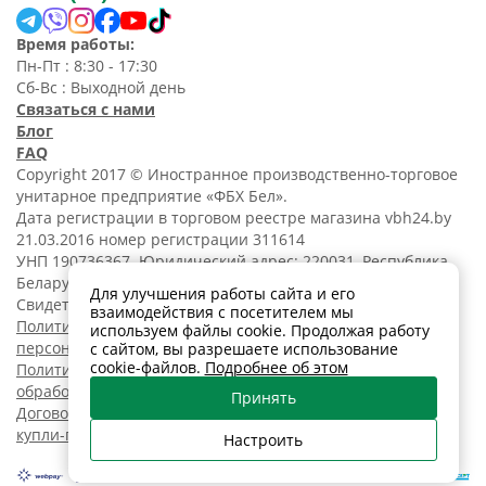
Время работы:
Пн-Пт : 8:30 - 17:30
Сб-Вс : Выходной день
Связаться с нами
Блог
FAQ
Copyright 2017 © Иностранное производственно-торговое
унитарное предприятие «ФБХ Бел».
Дата регистрации в торговом реестре магазина vbh24.by
21.03.2016 номер регистрации 311614
УНП 190736367. Юридический адрес: 220031, Республика
Беларусь, г. Минск, ул. Танковая, 15-1, 5 этаж;
Для улучшения работы сайта и его
Свидетельство о регистрации N190736367 от 11.02.2014.
взаимодействия с посетителем мы
Политика обработки
используем файлы cookie. Продолжая работу
персональных данных
с сайтом, вы разрешаете использование
cookie-файлов.
Подробнее об этом
Политика в отношении
обработки cookies
Принять
Договор розничной
купли-продажи
Настроить