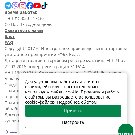
Время работы:
Пн-Пт : 8:30 - 17:30
Сб-Вс : Выходной день
Связаться с нами
Блог
FAQ
Copyright 2017 © Иностранное производственно-торговое
унитарное предприятие «ФБХ Бел».
Дата регистрации в торговом реестре магазина vbh24.by
21.03.2016 номер регистрации 311614
УНП 190736367. Юридический адрес: 220031, Республика
Беларусь, г. Минск, ул. Танковая, 15-1, 5 этаж;
Для улучшения работы сайта и его
Свидетельство о регистрации N190736367 от 11.02.2014.
взаимодействия с посетителем мы
Политика обработки
используем файлы cookie. Продолжая работу
персональных данных
с сайтом, вы разрешаете использование
cookie-файлов.
Подробнее об этом
Политика в отношении
обработки cookies
Принять
Договор розничной
купли-продажи
Настроить