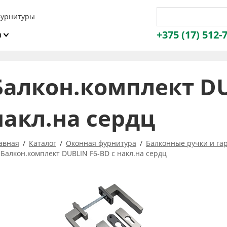
фурнитуры
+375 (17) 512-
и
ы
Балкон.комплект DU
накл.на сердц
авная
Каталог
Оконная фурнитура
Балконные ручки и га
Балкон.комплект DUBLIN F6-BD с накл.на сердц