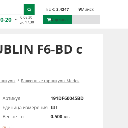
EUR:
3,4247
Минск
С 08:30
70-20
Корзина
до 17:30
BLIN F6-BD с
рнитуры
Балконные гарнитуры Medos
Артикул
191DF60045BD
Единица измерения
ШТ
Вес нетто
0.500 кг.