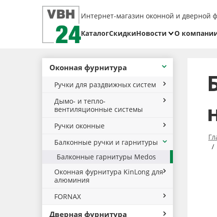
Интернет-магазин оконной и дверной 
Каталог
Скидки
Новости
О компани
Блог
Реквизит
Оконная фурнитура
Доставка
Ручки для раздвижных систем
Оплата
Дымо- и тепло-
Возврат
вентиляционные системы
товара
Ручки оконные
Гл
Балконные ручки и гарнитуры
Балконные гарнитуры Medos
Оконная фурнитура KinLong для
алюминия
FORNAX
Дверная фурнитура