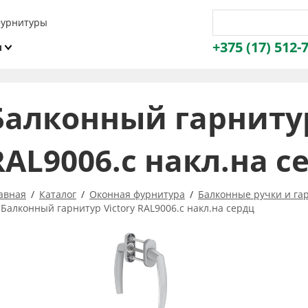
фурнитуры
+375 (17) 512-
и
ы
Балконный гарнитур
RAL9006.с накл.на с
авная
Каталог
Оконная фурнитура
Балконные ручки и га
Балконный гарнитур Victory RAL9006.с накл.на сердц