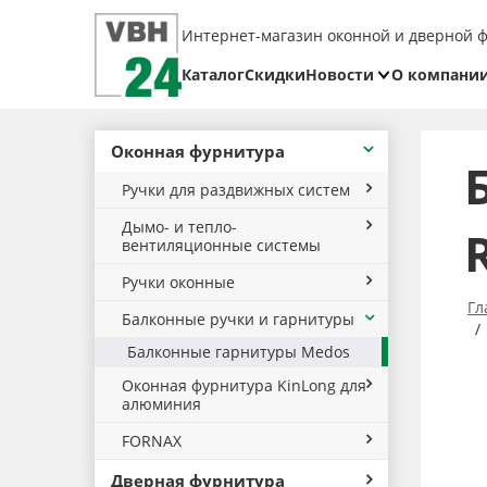
Интернет-магазин оконной и дверной 
Каталог
Скидки
Новости
О компани
Блог
Реквизит
Оконная фурнитура
Доставка
Ручки для раздвижных систем
Оплата
Дымо- и тепло-
Возврат
вентиляционные системы
товара
Ручки оконные
Гл
Балконные ручки и гарнитуры
Балконные гарнитуры Medos
Оконная фурнитура KinLong для
алюминия
FORNAX
Дверная фурнитура