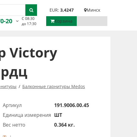
EUR:
3,4247
Минск
С 08:30
70-20
Корзина
до 17:30
 Victory
ердц
рнитуры
Балконные гарнитуры Medos
Артикул
191.9006.00.45
Единица измерения
ШТ
Вес нетто
0.364 кг.