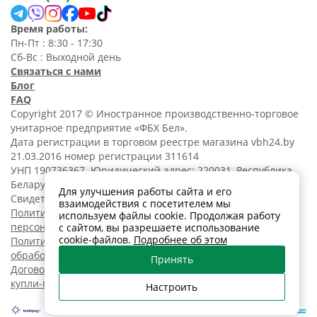
Время работы:
Пн-Пт : 8:30 - 17:30
Сб-Вс : Выходной день
Связаться с нами
Блог
FAQ
Copyright 2017 © Иностранное производственно-торговое
унитарное предприятие «ФБХ Бел».
Дата регистрации в торговом реестре магазина vbh24.by
21.03.2016 номер регистрации 311614
УНП 190736367. Юридический адрес: 220031, Республика
Беларусь, г. Минск, ул. Танковая, 15-1, 5 этаж;
Для улучшения работы сайта и его
Свидетельство о регистрации N190736367 от 11.02.2014.
взаимодействия с посетителем мы
Политика обработки
используем файлы cookie. Продолжая работу
персональных данных
с сайтом, вы разрешаете использование
cookie-файлов.
Подробнее об этом
Политика в отношении
обработки cookies
Принять
Договор розничной
купли-продажи
Настроить