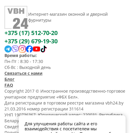
Интернет-магазин оконной и дверной
фурнитуры
+375 (17) 512-70-20
+375 (29) 679-19-30
Время работы:
Пн-Пт : 8:30 - 17:30
Сб-Вс : Выходной день
Связаться с нами
Блог
FAQ
Copyright 2017 © Иностранное производственно-торговое
унитарное предприятие «ФБХ Бел».
Дата регистрации в торговом реестре магазина vbh24.by
21.03.2016 номер регистрации 311614
УНП 190736367. Юридический адрес: 220031, Республика
Беларусь, г. Минск, ул. Танковая, 15-1, 5 этаж;
Для улучшения работы сайта и его
Свидетельство о регистрации N190736367 от 11.02.2014.
взаимодействия с посетителем мы
Политика обработки