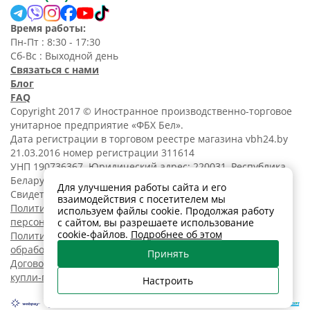
Время работы:
Пн-Пт : 8:30 - 17:30
Сб-Вс : Выходной день
Связаться с нами
Блог
FAQ
Copyright 2017 © Иностранное производственно-торговое
унитарное предприятие «ФБХ Бел».
Дата регистрации в торговом реестре магазина vbh24.by
21.03.2016 номер регистрации 311614
УНП 190736367. Юридический адрес: 220031, Республика
Беларусь, г. Минск, ул. Танковая, 15-1, 5 этаж;
Для улучшения работы сайта и его
Свидетельство о регистрации N190736367 от 11.02.2014.
взаимодействия с посетителем мы
Политика обработки
используем файлы cookie. Продолжая работу
персональных данных
с сайтом, вы разрешаете использование
cookie-файлов.
Подробнее об этом
Политика в отношении
обработки cookies
Принять
Договор розничной
купли-продажи
Настроить