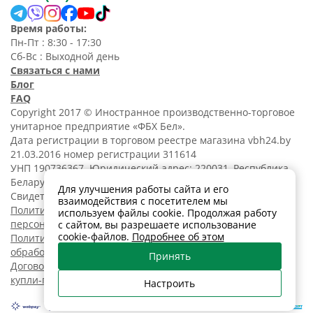
Время работы:
Пн-Пт : 8:30 - 17:30
Сб-Вс : Выходной день
Связаться с нами
Блог
FAQ
Copyright 2017 © Иностранное производственно-торговое
унитарное предприятие «ФБХ Бел».
Дата регистрации в торговом реестре магазина vbh24.by
21.03.2016 номер регистрации 311614
УНП 190736367. Юридический адрес: 220031, Республика
Беларусь, г. Минск, ул. Танковая, 15-1, 5 этаж;
Для улучшения работы сайта и его
Свидетельство о регистрации N190736367 от 11.02.2014.
взаимодействия с посетителем мы
Политика обработки
используем файлы cookie. Продолжая работу
персональных данных
с сайтом, вы разрешаете использование
cookie-файлов.
Подробнее об этом
Политика в отношении
обработки cookies
Принять
Договор розничной
купли-продажи
Настроить