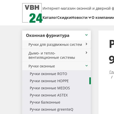
Интернет-магазин оконной и дверной 
Каталог
Скидки
Новости
О компани
Блог
Реквизит
Оконная фурнитура
Доставка
Ручки для раздвижных систем
Оплата
Дымо- и тепло-
Возврат
вентиляционные системы
товара
Ручки оконные
Гл
Ручки оконные ROTO
Ручки оконные HOPPE
Ручки оконные MEDOS
Ручки оконные ASTEX
Ручки балконные
Ручки оконные greenteQ