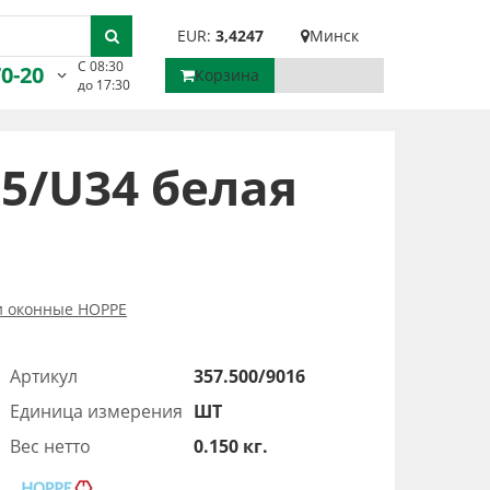
EUR:
3,4247
Минск
С 08:30
70-20
Корзина
до 17:30
5/U34 белая
и оконные HOPPE
Артикул
357.500/9016
Единица измерения
ШТ
Вес нетто
0.150 кг.