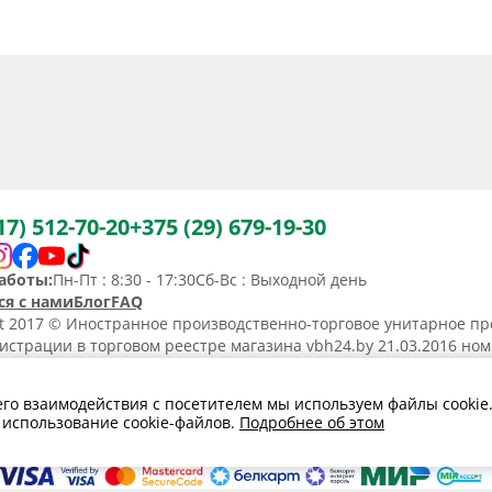
17) 512-70-20
+375 (29) 679-19-30
аботы:
Пн-Пт : 8:30 - 17:30
Сб-Вс : Выходной день
ся с нами
Блог
FAQ
ht 2017 © Иностранное производственно-торговое унитарное пр
истрации в торговом реестре магазина vbh24.by 21.03.2016 но
36367. Юридический адрес: 220031, Республика Беларусь, г. Минс
ьство о регистрации N190736367 от 11.02.2014.
его взаимодействия с посетителем мы используем файлы cookie
а обработки
Политика в отношении
Договор розничной
 использование cookie-файлов.
Подробнее об этом
льных данных
обработки cookies
купли-продажи