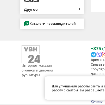
одежда
Другое
Каталоги производителей
+375 (
Время р
Связать
Интернет-магазин
Copyrig
оконной и дверной
Дата рег
фурнитуры
УНП 1907
Свидетел
Для улучшения работы сайта и 
Политик
работу с сайтом, вы разрешаете
персона