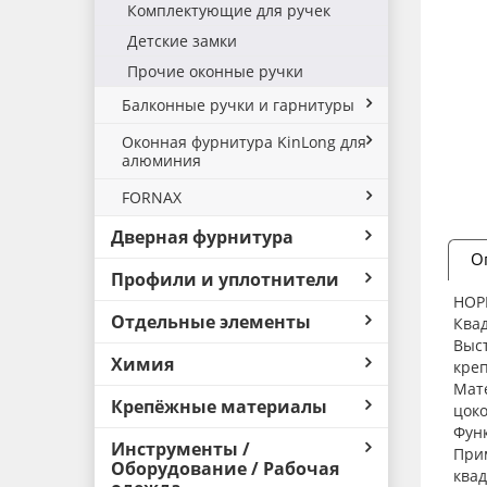
Комплектующие для ручек
Детские замки
Прочие оконные ручки
Балконные ручки и гарнитуры
Оконная фурнитура KinLong для
алюминия
FORNAX
Дверная фурнитура
О
Профили и уплотнители
HOPP
Отдельные элементы
Квад
Выст
Химия
креп
Мате
Крепёжные материалы
цоко
Функ
Инструменты /
Прим
Оборудование / Рабочая
ква