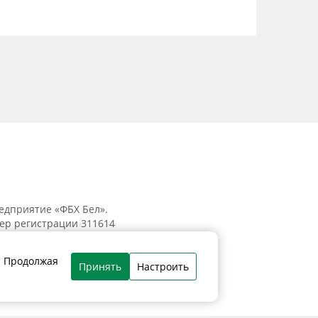
едприятие «ФБХ Бел».
мер регистрации 311614
к, ул. Танковая, 15-1, 5 этаж;
. Продолжая
Принять
Настроить