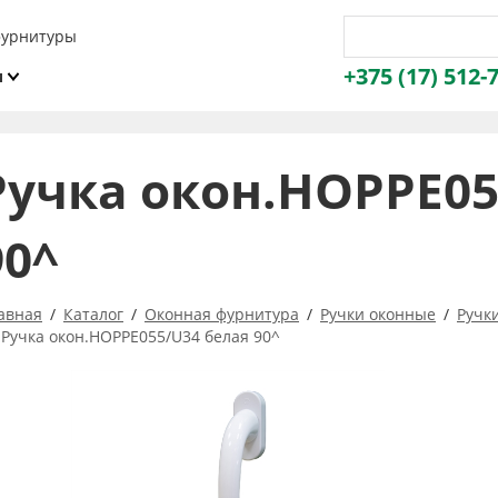
фурнитуры
+375 (17) 512-
и
ы
Ручка окон.HOPPE05
90^
авная
Каталог
Оконная фурнитура
Ручки оконные
Ручк
Ручка окон.HOPPE055/U34 белая 90^