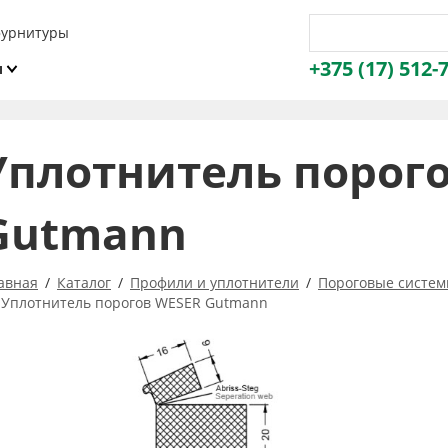
фурнитуры
+375 (17) 512-
и
ы
Уплотнитель порог
Gutmann
авная
Каталог
Профили и уплотнители
Пороговые систе
Уплотнитель порогов WESER Gutmann