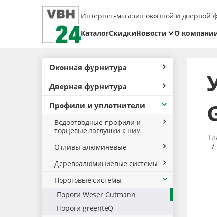
Интернет-магазин оконной и дверной 
Каталог
Скидки
Новости
О компани
Блог
Реквизит
Оконная фурнитура
Доставка
Дверная фурнитура
Оплата
Профили и уплотнители
Возврат
товара
Водоотводные профили и
торцевые заглушки к ним
Гл
Отливы алюминевые
Деревоалюминиевые системы
Пороговые системы
Пороги Weser Gutmann
Пороги greenteQ