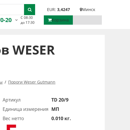
EUR:
3,4247
Минск
С 08:30
70-20
Корзина
до 17:30
ов WESER
мы
Пороги Weser Gutmann
Артикул
TD 20/9
Единица измерения
МП
Вес нетто
0.010 кг.