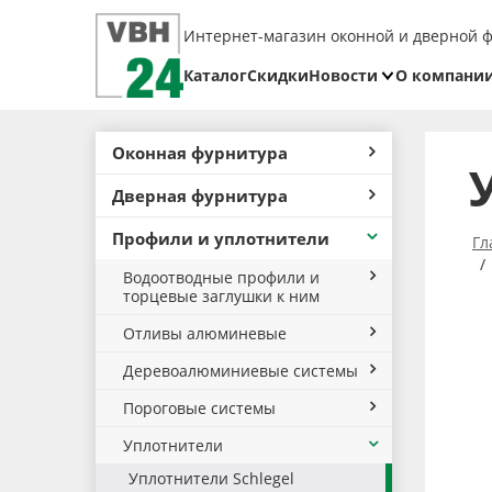
Интернет-магазин оконной и дверной 
Каталог
Скидки
Новости
О компани
Блог
Реквизит
Оконная фурнитура
Доставка
Дверная фурнитура
Оплата
Профили и уплотнители
Возврат
Гл
товара
Водоотводные профили и
торцевые заглушки к ним
Отливы алюминевые
Деревоалюминиевые системы
Пороговые системы
Уплотнители
Уплотнители Schlegel