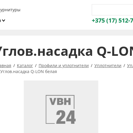
фурнитуры
+375 (17) 512-
и
ы
Углов.насадка Q-LO
авная
Каталог
Профили и уплотнители
Уплотнители
Уп
Углов.насадка Q-LON белая