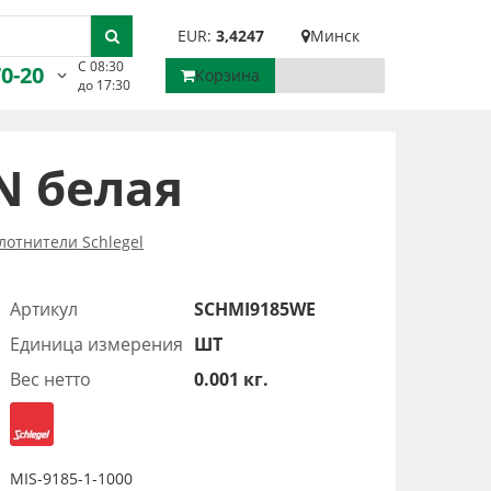
EUR:
3,4247
Минск
С 08:30
70-20
Корзина
до 17:30
N белая
лотнители Schlegel
Артикул
SCHMI9185WE
Единица измерения
ШТ
Вес нетто
0.001 кг.
MIS-9185-1-1000